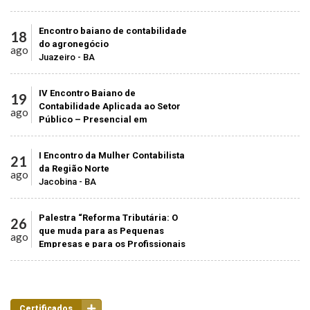
Encontro baiano de contabilidade
18
do agronegócio
ago
Juazeiro - BA
IV Encontro Baiano de
19
Contabilidade Aplicada ao Setor
ago
Público – Presencial em
Juazeiro/BA
Centro de Cultura João Gilberto
I Encontro da Mulher Contabilista
21
da Região Norte
ago
Jacobina - BA
Palestra “Reforma Tributária: O
26
que muda para as Pequenas
ago
Empresas e para os Profissionais
da Contabilidade”
Catu - BA
Certificados