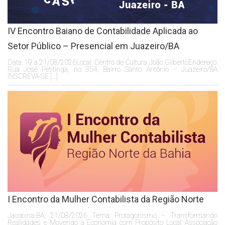
IV Encontro Baiano de Contabilidade Aplicada ao
Setor Público – Presencial em Juazeiro/BA
Data: 19 a 21/08/2026Local: Centro de Cultura João GilbertoEndereço:
Rua José Petitinga, no 354, Bairro Santo Antônio – Juazeiro/BA
INSCREVA-SE […]
I Encontro da Mulher Contabilista da Região Norte
Jacobina-BA, 21/08/2026 Tema: Protagonismo – Transformando
Realidades e Movendo a Economia com Propósito Local: Associação